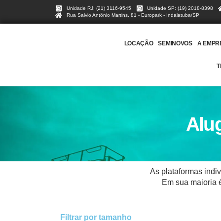
Unidade RJ: (21) 3116-9545
Unidade SP: (19) 2018-8398
Rua Salvio Antônio Martins, 81 - Europark - Indaiatuba/SP
LOCAÇÃO
SEMINOVOS
A EMPR
T
Alug
As plataformas indi
Em sua maioria é
Filtrar por tamanho