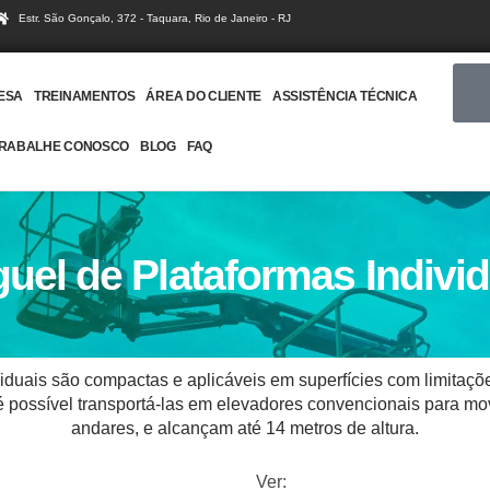
Estr. São Gonçalo, 372 - Taquara, Rio de Janeiro - RJ
ESA
TREINAMENTOS
ÁREA DO CLIENTE
ASSISTÊNCIA TÉCNICA
RABALHE CONOSCO
BLOG
FAQ
uel de Plataformas Indivi
viduais são compactas e aplicáveis em superfícies com limitaçõ
 possível transportá-las em elevadores convencionais para m
andares, e alcançam até 14 metros de altura.
Ver: