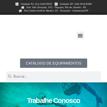
Unidade RJ: (21) 3116-9545
Unidade SP: (19) 2018-8398
Estr. São Gonçalo, 372 - Taquara, Rio de Janeiro - RJ
Rua Salvio Antônio Martins, 81 - Europark - Indaiatuba/SP
CATÁLOGO DE EQUIPAMENTOS
Trabalhe Conosco